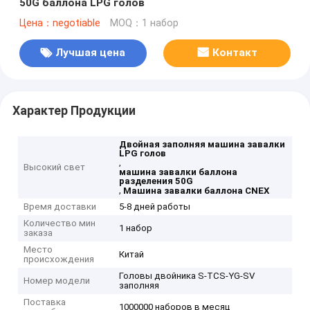
50G баллона LPG голов
Цена：negotiable
MOQ：1 набор
Лучшая цена
Контакт
Характер Продукции
Двойная заполняя машина завалки
LPG голов
,
Высокий свет
машина завалки баллона
разделения 50G
,
Машина завалки баллона CNEX
Время доставки
5-8 дней работы
Количество мин
1 набор
заказа
Место
Китай
происхождения
Головы двойника S-TCS-YG-SV
Номер модели
заполняя
Поставка
1000000 наборов в месяц