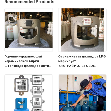
Recommended Products
Горение нержавеющей
Отслеживать цилиндра LPG
керамической бирки
маркирует
штрихкода цилиндра анти-
УЛЬТРАФИОЛЕТОВОЕ
с резиновой крышкой
управление имуществом
сопротивления жары
доказательства