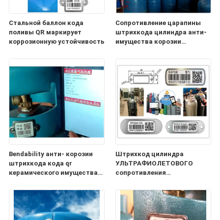
Стальной баллон кода
Сопротивление царапины
поливы QR маркирует
штрихкода цилиндра анти-
коррозионную устойчивость
имущества корозии
отслеживая
Bendability анти- корозии
Штрихкод цилиндра
штрихкода кода qr
УЛЬТРАФИОЛЕТОВОГО
керамического имущества
сопротивления
металла отслеживая
промышленный для
хороший
отслеживать управление