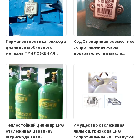
Перманентность штрихкода
Код Qr сваривая совместное
цилиндра мобильного
сопротивление жары
металла ПРИЛОЖЕНИЯ
доказательства масла
керамическая составная
штрихкода баллона
Теплостойкий цилиндр LPG
Имущество отслеживая
отслеживая царапину
ярлык штрихкода LPG
штрихкода анти-
сопротивление 800 градусов