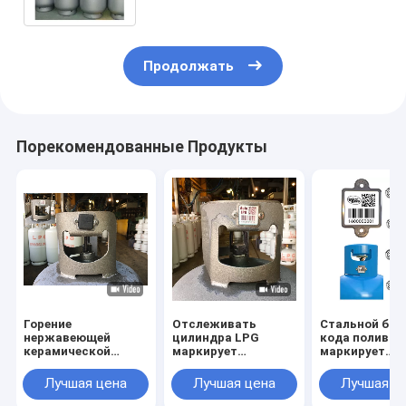
Продолжать
Порекомендованные Продукты
Горение
Отслеживать
Стальной бал
нержавеющей
цилиндра LPG
кода поливы 
керамической
маркирует
маркирует
бирки штрихкода
УЛЬТРАФИОЛЕТОВОЕ
коррозионну
цилиндра анти- с
управление
устойчивост
Лучшая цена
Лучшая цена
Лучшая ц
резиновой крышкой
имуществом
сопротивления