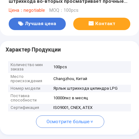
штрихкода во-вторых просматривает прочные
20 лет снаружи
Цена：negotiable
MOQ：100pcs
Лучшая цена
Контакт
Характер Продукции
Количество мин
100pcs
заказа
Место
Changzhou, Китай
происхождения
Номер модели
Ярлык штрихкода цилиндра LPG
Поставка
10000пкс в месяц
способности
Сертификация
ISO9001, CNEX, ATEX
Осмотрите больше