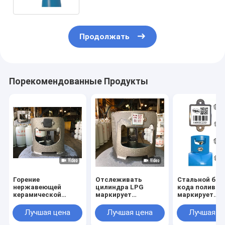
Продолжать
Порекомендованные Продукты
Горение
Отслеживать
Стальной бал
нержавеющей
цилиндра LPG
кода поливы 
керамической
маркирует
маркирует
бирки штрихкода
УЛЬТРАФИОЛЕТОВОЕ
коррозионну
цилиндра анти- с
управление
устойчивост
Лучшая цена
Лучшая цена
Лучшая ц
резиновой крышкой
имуществом
сопротивления