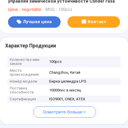
управляя химической устойчивости Clinder газа
Цена：negotiable
MOQ：100pcs
Лучшая цена
Контакт
Характер Продукции
Количество мин
100pcs
заказа
Место
Changzhou, Китай
происхождения
Номер модели
Бирка цилиндра LPG
Поставка
10000пкс в месяц
способности
Сертификация
ISO9001, CNEX, ATEX
Осмотрите больше