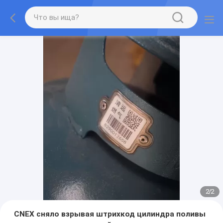
2
/
2
CNEX сняло взрывая штрихкод цилиндра поливы