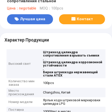
сопротивления стальной
Цена：negotiable
MOQ：100pcs
Лучшая цена
Контакт
Характер Продукции
Штрихкод цилиндра
сопротивления взрывать съемки
,
Штрихкод цилиндра коррозионной
Высокий свет
устойчивости
,
Бирки штрихкода нержавеющей
стали ATEX
Количество мин
100pcs
заказа
Место
Changzhou, Китай
происхождения
Ярлык кода штриховой маркировки
Номер модели
цилиндра LPG
Поставка
10000пкс в месяц