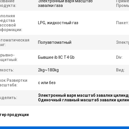
азвание
Электронный варя масштаб
Приме
родукта:
завалки газа
Промы
аполняя
редства
LPG, жидкостный газ
Пакет
ассовой
нформации:
втоматическая
Полуавтоматный
Элект
нг:
зрывно-
Бывшее ib IIC T4 Gb
Div:
ащитный:
мкость:
2kg~180kg
Вид:
лок Развертки
с или без
асштаба:
Электронный варя масштаб завалки цилинд
ыделить:
Одиночный главный масштаб завалки цили
тер продукции