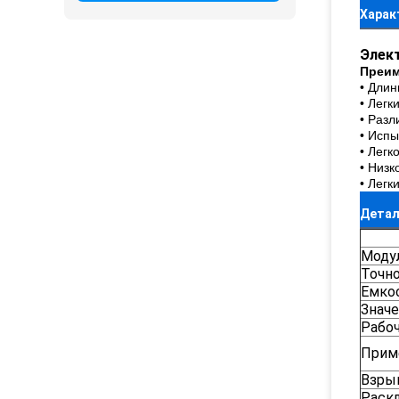
Харак
Элек
Преим
• Дли
• Легк
• Разл
• Испы
• Легк
• Низк
• Легк
Детал
Моду
Точн
Емко
Значе
Рабо
Прим
Взры
Раск