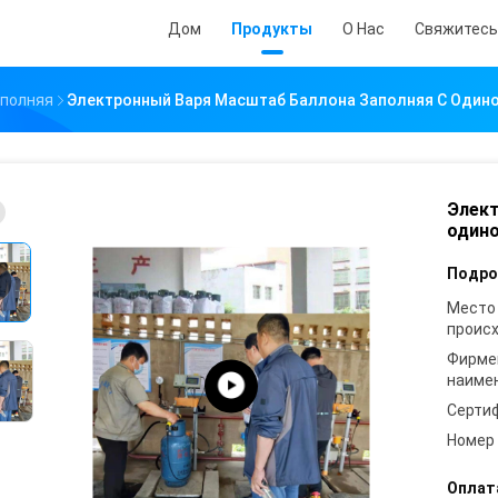
Дом
Продукты
О Нас
Свяжитесь
полняя
Электронный Варя Масштаб Баллона Заполняя С Один
Элект
одино
Подро
Место
проис
Фирме
наиме
Серти
Номер
Оплат