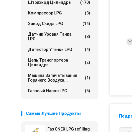
Штрихкод Цилиндра
(170)
Компрессор LPG
(3)
Завод Скида LPG
(14)
Датчик Уровня Танка
(8)
LPG
Детектор Утечки LPG
(4)
Цепь Транспортера
(2)
Цилиндра...
Машина Запечатывания
(1)
Горячего Воздуха...
Газовый Насос LPG
(5)
Самые Лучшие Продукты
Подр
Газ CNEX LPG refilling