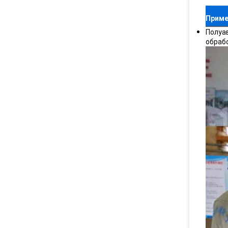
Приме
Полуа
обраб