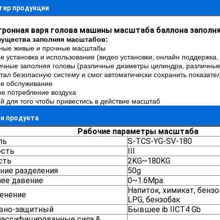
тер продукции
тронная варя голова машины масштаба баллона заполня
ущества заполняя масштабов:
нные живые и прочные масштабы
ие установка и использование (видео установки, онлайн поддержка
ичные заполняя головы (различные диаметры цилиндра, различные
тал безопасную систему и смог автоматически сохранить показате
ое обслуживание
ое потребление воздуха
ий для того чтобы привестись в действие масштаб
и продукта
Рабочие параметры масштаба
ль
S-TCS-YG-SV-180
ость
III
сть
2KG~180KG
ние разделения
50g
чее давение
0~1.6Mpa
Напиток, химикат, бензо
енение
LPG, бензобак
вно-защитный
Бывшее ib IICT4 Gb
лассифицированные сила &