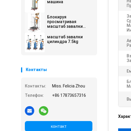
Н
машина
П
З
Блокируя
С
просматривая
М
масштаб завалки
И
цилиндра
масштаб завалки
А
цилиндра 7.5kg
Ра
В
З
Контакты
Е
Б
Контакты:
Miss. Felicia Zhou
М
Телефон:
+86 17873657316
В
Харак
контакт