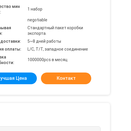
ество мин
1 набор
:
negotiable
вывая
Стандартный пакет коробки
и:
экспорта.
 доставки:
5~8 дней работы
ия оплаты:
L/C, T/T, западное соединение
вка
1000000pcs в месяц
бности:
учшая Цена
Контакт