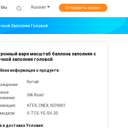
Russian
 Мы
Отправить запрос
очной Заполняя Головой
ронный варя масштаб баллона заполняя с
чной заполняя головой
бная информация о продукте:
Китай
хождения:
нное
Silk Road
нование:
фикация:
ATEX, CNEX, ISO9001
 модели:
S-TCS-YG-SV-20
а и доставка Условия: