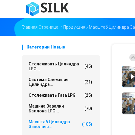
Главная Страница
Продукция
Масштаб Цилиндра За
Категории Новые
Отслеживать Цилиндра
(45)
LPG...
Система Слежения
(31)
Цилиндра...
Отслеживать Газа LPG
(25)
Машина Завалки
(70)
Баллона LPG...
Масштаб Цилиндра
(105)
Заполняя...