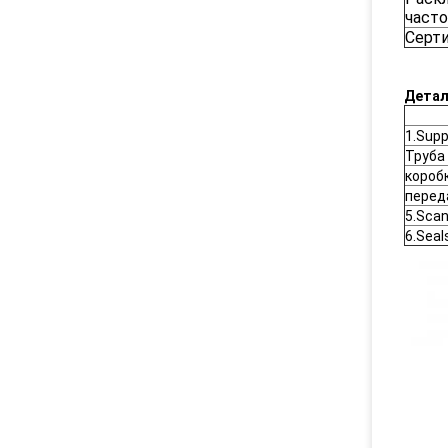
часто
Серт
Детал
1.Sup
Труба 
коробк
переда
5.Sca
6.Seal