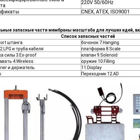
220V 50/60Hz
та
ификаты
CNEX, ATEX, ISO9001
ьные запасные части мембраны масштаба для лучших идей, в
Список запасных частей
port штанга
бочонок 7.Hanging
2.LPG и труба кабеля
платформа 8.Scale
а силы 3.Ex-proof
клапан 9.Solenoid
вать 4.Wireless
оружие 10.Filling
nner и держатель
11.Display
s
Переходник 12.AD