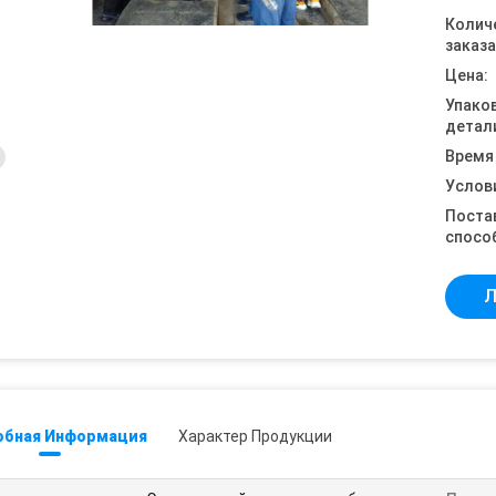
Колич
заказа
Цена:
Упако
детал
Время
Услов
Поста
спосо
Л
обная Информация
Характер Продукции