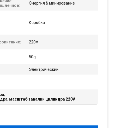
нение
Энергия & минирование
шленное:
:
Коробки
ропитание:
220V
50g
Электрический
ра
,
ндра
,
масштаб завалки цилиндра 220V