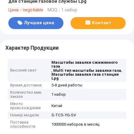
для станции газовой службы Lpg
Цена：negotiable
MOQ：1 набор
Лучшая цена
Контакт
Характер Продукции
Масштабы завалки сжиженного
газа
Высокий свет
,
,
Multi тип масштабы завалки газа
Масштабы завалки газа станции
Lpg
Время доставки
5-8 дней работы
Количество мин
1 набор
заказа
Место
Китай
происхождения
Номер модели
S-TCS-YG-SV
Поставка
1000000 наборов в месяц
способности