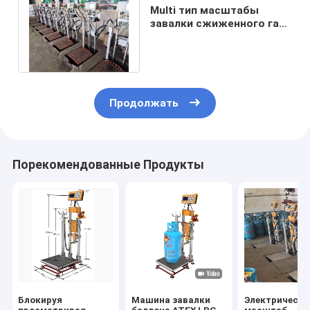
Multi тип масштабы
завалки сжиженного газа
для станции газовой
службы Lpg
Продолжать
Порекомендованные Продукты
Блокируя
Машина завалки
Электрически